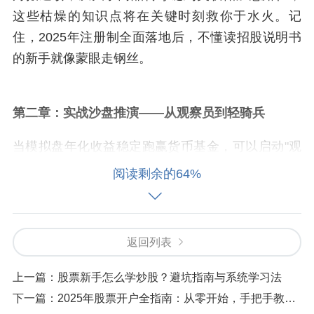
这些枯燥的知识点将在关键时刻救你于水火。记
住，2025年注册制全面落地后，不懂读招股说明书
的新手就像蒙眼走钢丝。
第二章：实战沙盘推演——从观察员到轻骑兵
当模拟盘年化收益稳定跑赢货币基金，可以启动"观
察仓战术"。拿不超过10%的本金建立三个试验田：
阅读剩余的64%
消费白马股（如奶制品龙头）、政策驱动股（新基
建相关）、成长赛道股（AI芯片企业）。这个阶段
的关键词是"跟踪"而非"盈利"。用记事本记录每次买
返回列表
卖逻辑："因光伏组件降价买入逆变器企业"或"因季
报存货周转率下降减持"。三个月后回看这些记录，
上一篇：
股票新手怎么学炒股？避坑指南与系统学习法
你会发现自己最大的敌人是冲动。
下一篇：
2025年股票开户全指南：从零开始，手把手教你避开三大坑