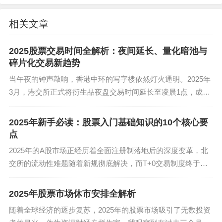
相关文章
2025年二季度市场给出绝佳教学案例：当某医疗AI
公司发布GPT-6级产品时单日暴涨38%，次日却因数
2025股票交易时间全解析：夜间延长、量化暗池与
据合规问题暴跌22%。这种极端波动揭示出核心法
碎片化交易新趋势
则：永远用闲钱投资，单只个股仓位不超过20%，
当午夜的钟声敲响，香港中环的写字楼依然灯火通明。2025年
止损线坚决设置在-8%。技术派新手建议从50日均线
3月，港交所正式将衍生品夜盘交易时间延长至凌晨1点，成为
与MACD金叉死叉开始练手，价值派则要深研波特
亚太地区首个跨越零点的核心交易所。与此同时，纽约证券交
五力模型——最近食品添加剂行业集体崩盘，早在
易所正酝酿将盘前交易窗口提前至...
2025年新手必读：股票入门基础知识的10个核心要
龙头公司供应商集中度超标时就埋下伏笔。
点
2025年的A股市场正经历着全面注册制落地后的深度变革，北
交所的流动性难题随着新规彻底解决，而T+0交易制度终于在
第三章：穿越牛熊的生存密码——反人性训练营
科创板实现全面试行。此刻入市的投资者，面对的是一个更高
效却也更复杂的战场。掌握股票基...
经历过四月"业绩杀"行情的老手都知道，凌晨三点盯
2025年股票市场休市安排全解析
着美股期货的新手最容易崩溃。建立交易纪律要从
随着全球经济的逐步复苏，2025年的股票市场吸引了无数投资
物理隔离开始：删除行情推送软件，用定时器锁定