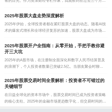
者的目光。作为资深财经专栏作家，我观察到在过去三个月
交易账户，甚至把密码交给家人保管。2025年行为
里，投资者对休市日的关注度显著上升，尤其是在中国A股市
场，节假日休市安排直接影响着投资策...
金融学研究显示，设置"冷静书桌"（专属分析区域）
2025年股票大盘走势深度解析
的投资者收益率高出23%，因为这里禁止手机登陆
2025年伊始，全球投资者都在紧盯股票大盘的动态。随着AI技
交易APP。
术的爆发式增长和全球经济复苏的加速，股票大盘成为市场风
向标。从纳斯达克到上证指数，大盘指数的波动牵动着亿万股
民的心。回顾2024年底的震荡...
2025年股票开户全指南：从零开始，手把手教你避
当市场恐慌时记住两个神奇数字：沪深300市盈率百
开三大坑
分位低于30%可启动定投，破净券商股超过10家预
2025年的A股市场，在注册制全面深化和数字人民币结算普及
示政策底临近。最近储能板块的过山车行情给出鲜
的浪潮下，个人投资者数量已突破2.5亿。当朋友聚会时聊
活教材：某龙头股从跌停到涨停当日，券商营业部
起"昨天打中了北交所新股"，当短视频平台不断推送"量化策略
数据显示新手净卖出4.2亿元，机构席位却扫货8.3
收益翻倍"的案例，越来越多...
2025年股票交易时间全景解析：投资者不可错过的
亿。要成为存活下来的10%，就得学会在朋友圈刷
关键细节
屏"股灾"时打开现金流列表——那些负债率低于4
在日益全球化的资本市场中，股票交易时间已成为投资者策略
0%、股息率超过5%的央企，正在等你捡带血的筹
的核心支柱。2025年的金融市场更趋数字化，但交易时间的变
化正带来前所未有的挑战与机遇。从美国纳斯达克到中国A
码。