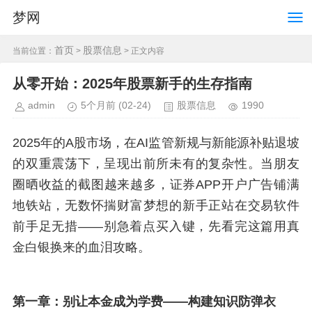
梦网
首页
股票信息
当前位置：
>
> 正文内容
从零开始：2025年股票新手的生存指南
admin
5个月前
(02-24)
股票信息
1990
2025年的A股市场，在AI监管新规与新能源补贴退坡
的双重震荡下，呈现出前所未有的复杂性。当朋友
圈晒收益的截图越来越多，证券APP开户广告铺满
地铁站，无数怀揣财富梦想的新手正站在交易软件
前手足无措——别急着点买入键，先看完这篇用真
金白银换来的血泪攻略。
第一章：别让本金成为学费——构建知识防弹衣