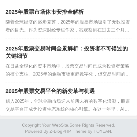
示，个人投资者开户数同比激增23%——当存款利率持续走
程进一步优化，吸引更多“硬科技”公司登陆A股，增
低，房产投资门槛高企，股票仍...
2025年股票市场休市安排全解析
加优质供给，丰富股票行情的内涵。另一方面，退
随着全球经济的逐步复苏，2025年的股票市场吸引了无数投资
市制度的执行力度空前加大，大量绩差股、僵尸公
者的目光。作为资深财经专栏作家，我观察到在过去三个月
司将加速出清，这对于净化市场环境、提高资源配
里，投资者对休市日的关注度显著上升，尤其是在中国A股市
置效率、引导长期资金入市具有革命性意义。可以
场，节假日休市安排直接影响着投资策...
2025年股票交易时间全景解析：投资者不可错过的
预见，未来的股票行情将越来越呈现出“优质优价、
关键细节
劣质低价甚至退市”的鲜明分化格局，价值投资和产
在日益全球化的资本市场中，股票交易时间已成为投资者策略
业趋势研究的权重将大大提升。
的核心支柱。2025年的金融市场更趋数字化，但交易时间的变
化正带来前所未有的挑战与机遇。从美国纳斯达克到中国A
股，交易时段不仅关乎市场效率，还直...
2025年股票交易平台的新变革与机遇
2025下半年：聚焦盈利复苏与新消费浪潮
踏入2025年，全球金融市场迎来前所未有的数字化浪潮，股票
进入2025年下半年，宏观层面的积极因素有望逐步
交易平台正成为投资生态系统的核心引擎。在这一年里，AI技
术的深度整合推动了自动化交易的普及，而新兴的去中心化平
累积并反映到微观企业盈利层面，从而成为驱动股
台如雨后春笋般涌现。据最新统计...
Copyright Your WebSite.Some Rights Reserved.
票行情向上的核心动力。经过持续的供给侧出清和
Powered By
Z-BlogPHP
. Theme by
TOYEAN
.
成本端压力缓解（如国际大宗商品价格可能趋