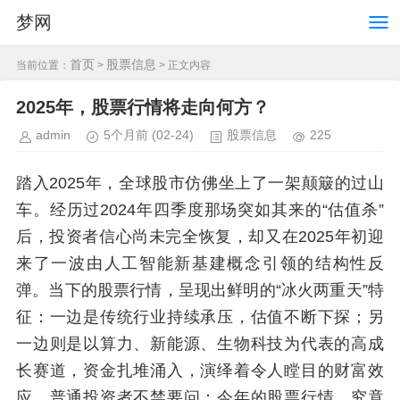
梦网
首页
股票信息
当前位置：
>
> 正文内容
2025年，股票行情将走向何方？
admin
5个月前
(02-24)
股票信息
225
踏入2025年，全球股市仿佛坐上了一架颠簸的过山
车。经历过2024年四季度那场突如其来的“估值杀”
后，投资者信心尚未完全恢复，却又在2025年初迎
来了一波由人工智能新基建概念引领的结构性反
弹。当下的股票行情，呈现出鲜明的“冰火两重天”特
征：一边是传统行业持续承压，估值不断下探；另
一边则是以算力、新能源、生物科技为代表的高成
长赛道，资金扎堆涌入，演绎着令人瞠目的财富效
应。普通投资者不禁要问：今年的股票行情，究竟