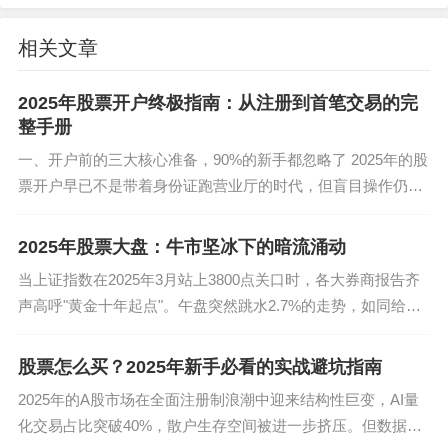
能否在年中迎来股票行情的转折点，很大程度上取
相关文章
决于政策组合拳的力度与落地效果。从目前释放的
信号来看，2025年二季度末到三季度初，可能成为
2025年股票开户终极指南：从注册到首笔交易的完
重要的政策观察窗口期。货币端，在经济数据仍显
整手册
疲弱的情况下，进一步降准乃至定向降息（如降低
一、开户前的三大核心准备，90%的新手都忽略了 2025年的股
支农支小再贷款利率）的可能性正在增加，这有望
票开户早已不是带着身份证跑营业厅的时代，但盲目操作仍会
从分母端提振整体股票行情。财政端，“特别国债”的
踩坑。必须明确投资定位：你是想做短线高频交易，还是长期
价值投资？这直接决定选择哪...
落地使用，特别是对“卡脖子”技术攻关、大型科技基
2025年股票大盘：牛市坚冰下的暗流涌动
础设施、新型城镇化及保障性住房的投入，将成为
当上证指数在2025年3月站上3800点关口时，各大券商报告齐
重要的经济托底力量和行情催化剂。
声高呼"黄金十年起点"。午盘突然跳水2.7%的走势，如同给狂
欢的投资者浇了盆冰水。这种"过山车式"行情在近三个月反复
更为深远的影响来自于股票市场基础制度的持续改
上演，让2025年的...
股票怎么买？2025年新手必看的实战避坑指南
革。2025年，注册制的全面深化落实进入关键阶
2025年的A股市场在全面注册制浪潮中迎来结构性巨变，AI量
段。其核心在于“入口畅通、出口严格、优胜劣汰”。
化交易占比突破40%，散户生存空间被进一步挤压。但数据显
一方面，对符合国家战略方向的高科技企业上市流