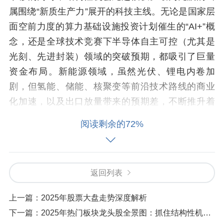
属围绕“新质生产力”展开的科技主线。无论是国家层
面空前力度的算力基础设施投资计划催生的“AI+”概
念，还是全球技术竞赛下半导体自主可控（尤其是
光刻、先进封装）领域的突破预期，都吸引了巨量
资金布局。新能源领域，虽然光伏、锂电内卷加
剧，但氢能、储能、核聚变等前沿技术路线的商业
化加速，以及出口放量带来的预期差，不断推升着
相关细分龙头的估值。这种“重结构、轻指数”的特
阅读剩余的72%
征，成为2025年上半年股票行情的核心标签，投资
者若要把握行情脉搏，选股和择时的重要性被提升
到前所未有的高度。
返回列表
上一篇：
2025年股票大盘走势深度解析
政策驱动：年中拐点或将至，注册制深化重塑市场
下一篇：
2025年热门板块龙头股全景图：抓住结构性机会的黄金法则
生态