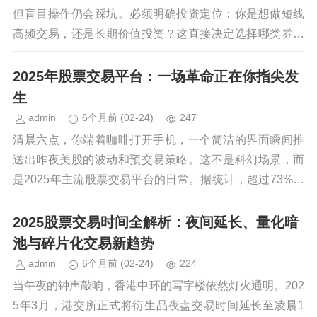
但盲目操作仍会踩坑。必须明确投资定位：你是想做短线
高频交易，还是长期价值投资？这直接决定选择哪类券商
——前者需要极速交易系统和低佣金，后者则更看重...
2025年股票交易平台：一场革命正在你指尖发
生
admin
6个月前
(02-24)
247
清晨六点，你端着咖啡打开手机，一个简洁的界面瞬间推
送出昨夜美股的波动和预交易策略。这不是科幻场景，而
是2025年主流股票交易平台的日常。据统计，超过73%的
18-35岁人群通过移动端平台完成首次投资，...
2025股票交易时间全解析：夜间延长、量化暗
池与碎片化交易新趋势
admin
6个月前
(02-24)
224
当午夜的钟声敲响，香港中环的写字楼依然灯火通明。202
5年3月，港交所正式将衍生品夜盘交易时间延长至凌晨1