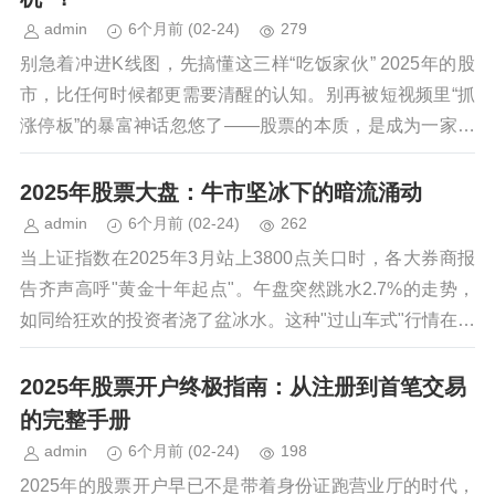
admin
6个月前
(02-24)
279
别急着冲进K线图，先搞懂这三样“吃饭家伙” 2025年的股
市，比任何时候都更需要清醒的认知。别再被短视频里“抓
涨停板”的暴富神话忽悠了——股票的本质，是成为一家公
司的部分所有者。你买的不是一串代码...
2025年股票大盘：牛市坚冰下的暗流涌动
admin
6个月前
(02-24)
262
当上证指数在2025年3月站上3800点关口时，各大券商报
告齐声高呼"黄金十年起点"。午盘突然跳水2.7%的走势，
如同给狂欢的投资者浇了盆冰水。这种"过山车式"行情在近
三个月反复上演，让2025年的大...
2025年股票开户终极指南：从注册到首笔交易
的完整手册
admin
6个月前
(02-24)
198
2025年的股票开户早已不是带着身份证跑营业厅的时代，